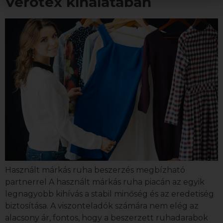
Verotex kínálatában
Email:
Elolvastam és elfogadom az
Adatkezelési
tájékoztatót
.
Küldés
Használt márkás ruha beszerzés megbízható
partnerrel A használt márkás ruha piacán az egyik
legnagyobb kihívás a stabil minőség és az eredetiség
biztosítása. A viszonteladók számára nem elég az
alacsony ár, fontos, hogy a beszerzett ruhadarabok