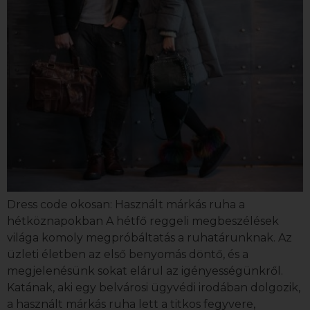
Dress code okosan: Használt márkás ruha a
hétköznapokban A hétfő reggeli megbeszélések
világa komoly megpróbáltatás a ruhatárunknak. Az
üzleti életben az első benyomás döntő, és a
megjelenésünk sokat elárul az igényességünkről.
Katának, aki egy belvárosi ügyvédi irodában dolgozik,
a használt márkás ruha lett a titkos fegyvere,