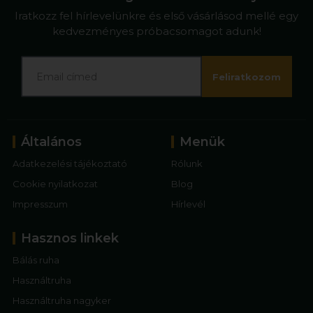
Iratkozz fel hírlevelünkre és első vásárlásod mellé egy
kedvezményes próbacsomagot adunk!
Feliratkozom
Általános
Menük
Adatkezelési tájékoztató
Rólunk
Cookie nyilatkozat
Blog
Impresszum
Hírlevél
Hasznos linkek
Bálás ruha
Használtruha
Használtruha nagyker