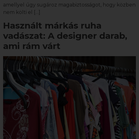
amellyel úgy sugároz magabiztosságot, hogy közben
nem költi el […]
Használt márkás ruha
vadászat: A designer darab,
ami rám várt