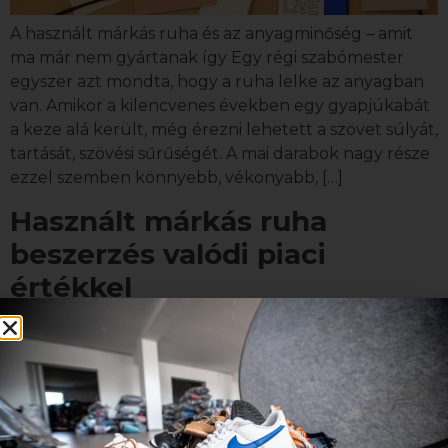
A használt márkás ruha és az anyagminőség – amit
ma már nem gyártanak így Egy régi szabómester
egyszer azt mondta, hogy a ruha lelke az anyagban
van. Amikor a kilencvenes években egy gyapjúkabát
a keze alá került, még érezni lehetett a szövet súlyát,
tartását, szövési sűrűségét. A mai darabok nagy része
ezzel szemben könnyebb, vékonyabb, […]
Használt márkás ruha
beszerzés valódi piaci
értékkel