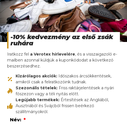
-10% kedvezmény az első zsák
ruhára
A használt márkás ruha mint tudatos üzleti döntés A
Iratkozz fel
a Verotex hírlevelére
, és a visszaigazoló e-
vásárlók egyre nagyobb része keresi az ismert
mailben azonnal küldjük a kuponkódodat a következő
márkákat a használtruha üzletekben is. Nem
beszerzésedhez.
feltétlenül az újdonság számít, hanem az
Kizárólagos akciók:
Időszakos árcsökkentések,
anyagminőség, a fazon és a márkanév mögött álló
amikről csak a feliratkozóink tudnak.
megbízhatóság. A használt márkás ruha ezért ma
Szezonális tételek:
Friss raktárjelentések a nyári
már nem kiegészítő termék, hanem sok boltban a
főszezon vagy a téli nyitás előtt.
kínálat egyik legerősebb pillére. […]
Legújabb termékek:
Értesítések az Angliából,
Ausztriából és Svájcból frissen beérkező
Használt márkás ruha
szállítmányokról.
minőség és eredetiség a
Név: