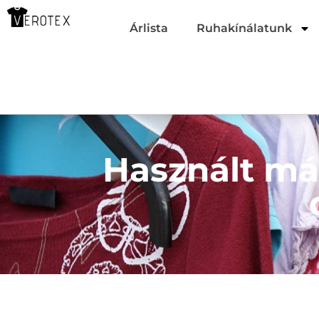
Árlista
Ruhakínálatunk
Használt má