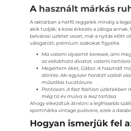
A
használt márkás ru
A raktárban a hétfő reggelek mindig a leg
akik tudják: a korai érkezés a záloga annak,
belvárosi üzletet vezet, már a nyitás előtt
válogatott, prémium zsákokat figyelte.
Ma valami olyasmit keresek, ami megá
az eldobható divatot, valami tartósr
Megértem őket, Gábor. A használt m
döntés. Aki egyszer hordott valódi ola
műszálas tucatárura.
Pontosan. A fast fashion üzletekben
még tíz év múlva is lesz tartása.
Ahogy elkezdtük átnézni a legfrissebb szál
sportmárka vintage pulóvere, ezek a darabok
Hogyan ismerjük fel a