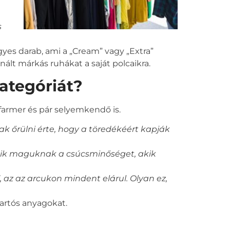
s
es darab, ami a „Cream” vagy „Extra”
nált márkás ruhákat a saját polcaikra.
kategóriát?
farmer és pár selyemkendő is.
 őrülni érte, hogy a töredékéért kapják
etik maguknak a csúcsminőséget, akik
 az az arcukon mindent elárul. Olyan ez,
artós anyagokat.