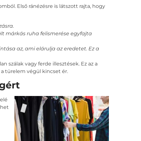
ból. Első ránézésre is látszott rajta, hogy
zásra.
ált márkás ruha felismerése egyfajta
ntása az, ami elárulja az eredetet. Ez a
n szálak vagy ferde illesztések. Ez az a
 a türelem végül kincset ér.
gért
elé
zhet