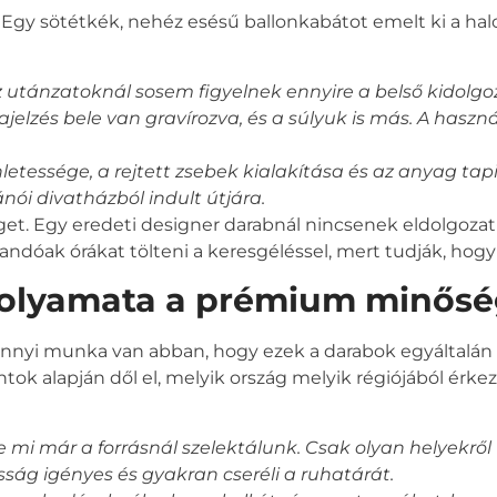
Egy sötétkék, nehéz esésű ballonkabátot emelt ki a halom
 Az utánzatoknál sosem figyelnek ennyire a belső kidolgo
jelzés bele van gravírozva, és a súlyuk is más. A haszn
nletessége, a rejtett zsebek kialakítása és az anyag tapi
ói divatházból indult útjára.
et. Egy eredeti designer darabnál nincsenek eldolgozatla
landóak órákat tölteni a keresgéléssel, mert tudják, hogy
 folyamata a prémium minősé
nnyi munka van abban, hogy ezek a darabok egyáltalán 
tok alapján dől el, melyik ország melyik régiójából érke
De mi már a forrásnál szelektálunk. Csak olyan helyekről
sság igényes és gyakran cseréli a ruhatárát.