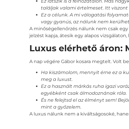
Ez látszik is a felhozatalon. Más na
találjak valami értelmeset. Itt viszon
Ez a célunk. A mi válogatási folyamat
vagy gyanús, az nálunk nem kerülhe
A minőségellenőrzés nálunk nem csak egy 
jelzést kapja, átesik egy alapos vizsgálato
Luxus elérhető áron: 
A nap végére Gábor kosara megtelt. Volt b
Ha kiszámolom, mennyit érne ez a ku
meg a luxust.
Ez a használt márkás ruha igazi var
egyébként csak álmodoznának róla.
És ne felejtsd el az élményt sem! Bej
mint a győzelem.
A luxus nálunk nem a kiváltságosoké, hane