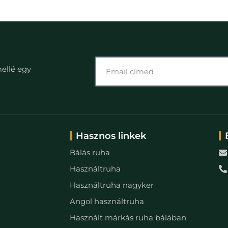
mellé egy
Hasznos linkek
Bálás ruha
Használtruha
Használtruha nagyker
Angol használtruha
Használt márkás ruha bálában