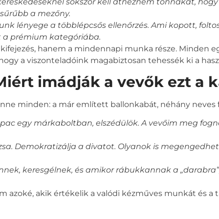
gykereskedéseknél sokszor kell átnéznem tonnákat, hogy
t sűrűbb a mezőny.
unk lényege a többlépcsős ellenőrzés. Ami kopott, folto
t a prémium kategóriába.
kifejezés, hanem a mindennapi munka része. Minden egy
n, hogy a viszonteladóink magabiztosan tehessék ki a hasz
Miért imádják a vevők ezt a 
enne minden: a már említett ballonkabát, néhány neves 
pac egy márkaboltban, elszédülök. A vevőim meg fognak
ázsa. Demokratizálja a divatot. Olyanok is megengedh
önnek, keresgélnek, és amikor rábukkannak a „darabra”,
m azoké, akik értékelik a valódi kézműves munkát és a t