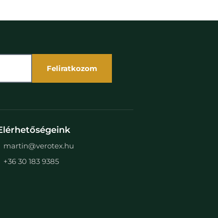
Feliratkozom
Elérhetőségeink
martin@verotex.hu
+36 30 183 9385