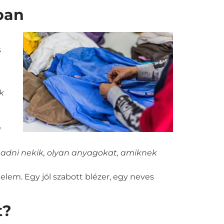
ban
s
k
a
 adni nekik, olyan anyagokat, amiknek
elem. Egy jól szabott blézer, egy neves
t?