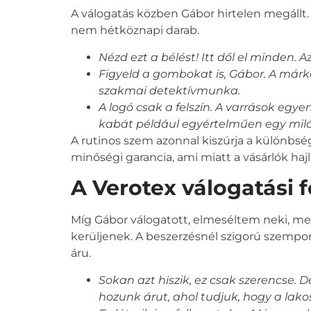
A válogatás közben Gábor hirtelen megállt. 
nem hétköznapi darab.
Nézd ezt a bélést! Itt dől el minden.
Figyeld a gombokat is, Gábor. A márka
szakmai detektívmunka.
A logó csak a felszín. A varrások egye
kabát például egyértelműen egy milán
A rutinos szem azonnal kiszúrja a különbség
minőségi garancia, ami miatt a vásárlók haj
A Verotex válogatási
Míg Gábor válogatott, elmeséltem neki, me
kerüljenek. A beszerzésnél szigorú szempon
áru.
Sokan azt hiszik, ez csak szerencse. 
hozunk árut, ahol tudjuk, hogy a lako