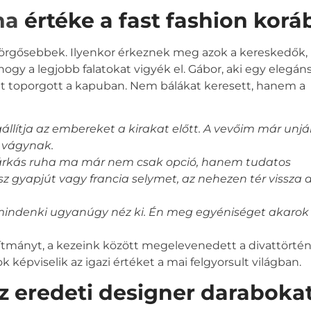
ha
értéke a fast fashion korá
pörgősebbek. Ilyenkor érkeznek meg azok a kereskedők,
 hogy a legjobb falatokat vigyék el. Gábor, aki egy elegán
 ott toporgott a kapuban. Nem bálákat keresett, hanem a
llítja az embereket a kirakat előtt. A vevőim már unjá
a vágynak.
árkás ruha ma már nem csak opció, hanem tudatos
sz gyapjút vagy francia selymet, az nehezen tér vissza 
 mindenki ugyanúgy néz ki. Én meg egyéniséget akarok
lítmányt, a kezeink között megelevenedett a divattörtén
 képviselik az igazi értéket a mai felgyorsult világban.
z eredeti designer daraboka