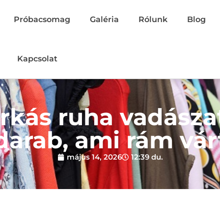
Próbacsomag
Galéria
Rólunk
Blog
Kapcsolat
rkás ruha vadászat
darab, ami rám vár
május 14, 2026
12:39 du.