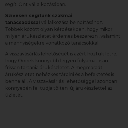
segíti Önt vállalkozásában.
Szívesen segítünk szakmai
tanácsadással
vállalkozása beindításához.
Többek között olyan kérdésekben, hogy mikor
milyen árukészletet érdemes beszerezni, valamint
a mennyiségekre vonatkozó tanácsokkal.
A visszavásárlás lehetőségét is azért hoztuk létre,
hogy Önnek könnyebb legyen folyamatosan
frissen tartania árukészletét. A megmaradt
árukészletet nehézkes tárolni és a befektetés is
benne áll. A visszavásárlási lehetőséggel azonban
könnyedén fel tudja tölteni új árukészlettel az
üzletét.