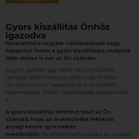
Gyors kiszállítás Önhöz
igazodva
Használtruha nagyker vállalkozásunk nagy
hangsúlyt fektet a gyors kiszállításra, melynek
több előnye is van az Ön számára.
A gyors, gyakran egy napon belüli kiszállítás
nemcsak akkor kedvező, amikor egy hirtelen
„kereslet-hullám” leapasztja az árukészletet,
hanem egyéb, főként takarékossági szempontból
is.
A gyors kiszállítás lehetővé teszi az Ön
számára, hogy az árukészletbe fektetett
anyagi kerete gyorsabban
megtérüljön.
Kisvállalkozások számára ez roppant