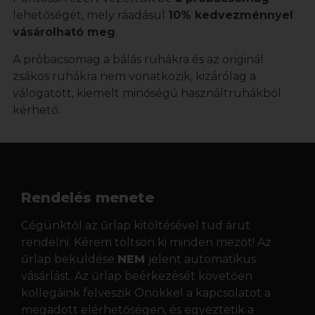
lehetőségét, mely ráadásul
10% kedvezménnyel
vásárolható meg
.
A próbacsomag a bálás ruhákra és az originál
zsákos ruhákra nem vonatkozik, kizárólag a
válogatott, kiemelt minőségű használtruhákból
kérhető.