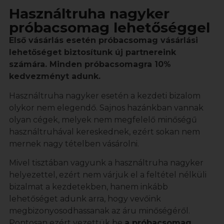
Használtruha nagyker
próbacsomag lehetőséggel
Első vásárlás esetén próbacsomag vásárlási
lehetőséget biztosítunk új partnereink
számára. Minden próbacsomagra 10%
kedvezményt adunk.
Használtruha nagyker esetén a kezdeti bizalom
olykor nem elegendő. Sajnos hazánkban vannak
olyan cégek, melyek nem megfelelő minőségű
használtruhával kereskednek, ezért sokan nem
mernek nagy tételben vásárolni.
Mivel tisztában vagyunk a használtruha nagyker
helyezettel, ezért nem várjuk el a feltétel nélküli
bizalmat a kezdetekben, hanem inkább
lehetőséget adunk arra, hogy vevőink
megbizonyosodhassanak az áru minőségéről.
Pontosan ezért vezettük be
a próbacsomag