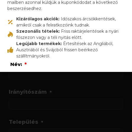
mailben azonnal küldjük a kuponkódodat a következő
beszerzésedhez.
Kizárólagos akciók:
Időszakos árcsökkentések,
amikről csak a feliratkozóink tudnak.
Szezonális tételek:
Friss raktárjelentések a nyári
főszezon vagy a téli nyitás előtt.
Legújabb termékek:
Értesítések az Angliából,
Ausztriából és Svájcból frissen beérkező
szállítmányokról.
Név:
Email:
Elolvastam és elfogadom az
Adatkezelési
tájékoztatót
.
Küldés