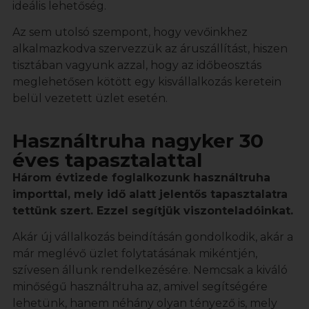
ideális lehetőség.
Az sem utolsó szempont, hogy vevőinkhez
alkalmazkodva szervezzük az áruszállítást, hiszen
tisztában vagyunk azzal, hogy az időbeosztás
meglehetősen kötött egy kisvállalkozás keretein
belül vezetett üzlet esetén.
Használtruha nagyker 30
éves tapasztalattal
Három évtizede foglalkozunk használtruha
importtal, mely idő alatt jelentős tapasztalatra
tettünk szert. Ezzel segítjük viszonteladóinkat.
Akár új vállalkozás beindításán gondolkodik, akár a
már meglévő üzlet folytatásának mikéntjén,
szívesen állunk rendelkezésére. Nemcsak a kiváló
minőségű használtruha az, amivel segítségére
lehetünk, hanem néhány olyan tényező is, mely