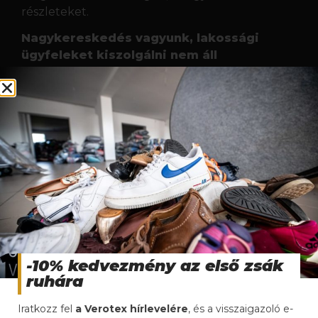
-10% kedvezmény az első zsák
ruhára
Iratkozz fel
a Verotex hírlevelére
, és a visszaigazoló e-