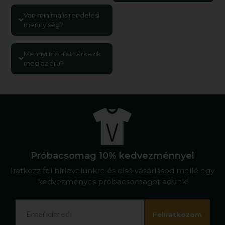
Van minimális rendelési
mennyiség?
Mennyi idő alatt érkezik
meg az áru?
Próbacsomag 10% kedvezménnyel
Iratkozz fel hírlevelünkre és első vásárlásod mellé egy
kedvezményes próbacsomagot adunk!
Feliratkozom