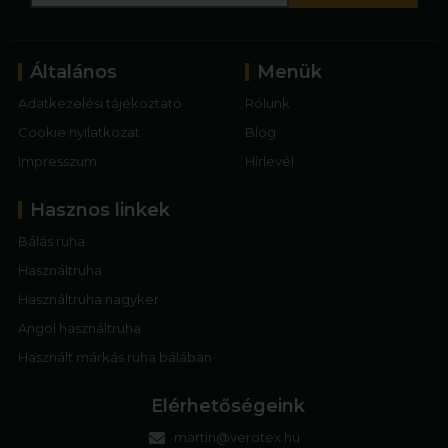
Általános
Menük
Adatkezelési tájékoztató
Rólunk
Cookie nyilatkozat
Blog
Impresszum
Hírlevél
Hasznos linkek
Bálás ruha
Használtruha
Használtruha nagyker
Angol használtruha
Használt márkás ruha bálában
Elérhetőségeink
martin@verotex.hu