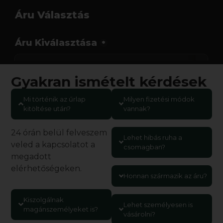
Gyakran ismételt kérdések
Mi történik az űrlap
Milyen fizetési módok
kitöltése után?
vannak?
24 órán belül felveszem
Lehet hibás ruha a
veled a kapcsolatot a
csomagban?
megadott
elérhetőségeken.
Honnan származik az áru?
Kiszolgálnak
Lehet személyesen is
magánszemélyeket is?
vásárolni?