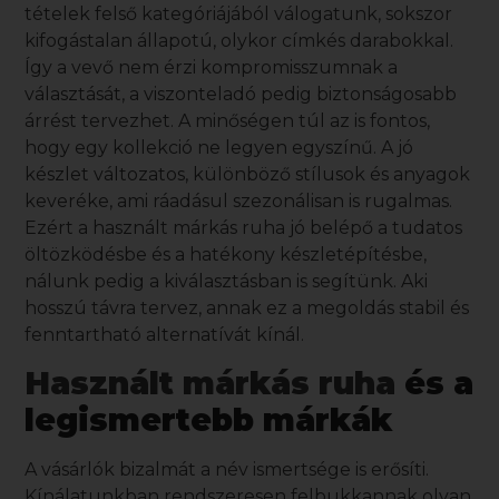
tételek felső kategóriájából válogatunk, sokszor
kifogástalan állapotú, olykor címkés darabokkal.
Így a vevő nem érzi kompromisszumnak a
választását, a viszonteladó pedig biztonságosabb
árrést tervezhet. A minőségen túl az is fontos,
hogy egy kollekció ne legyen egyszínű. A jó
készlet változatos, különböző stílusok és anyagok
keveréke, ami ráadásul szezonálisan is rugalmas.
Ezért a
használt márkás ruha
jó belépő a tudatos
öltözködésbe és a hatékony készletépítésbe,
nálunk pedig a kiválasztásban is segítünk. Aki
hosszú távra tervez, annak ez a megoldás stabil és
fenntartható alternatívát kínál.
Használt márkás ruha
és a
legismertebb márkák
A vásárlók bizalmát a név ismertsége is erősíti.
Kínálatunkban rendszeresen felbukkannak olyan