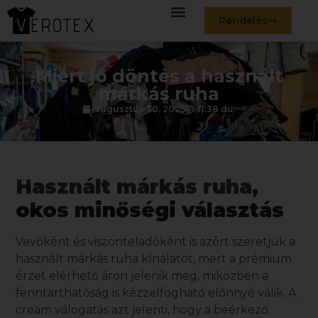
Rendelés
Miért jó döntés a használt
márkás ruha
augusztus 30, 2025
11:38 du.
Használt márkás ruha
,
okos minőségi választás
Vevőként és viszonteladóként is azért szeretjük a
használt márkás ruha
kínálatot, mert a prémium
érzet elérhető áron jelenik meg, miközben a
fenntarthatóság is kézzelfogható előnnyé válik. A
cream válogatás azt jelenti, hogy a beérkező