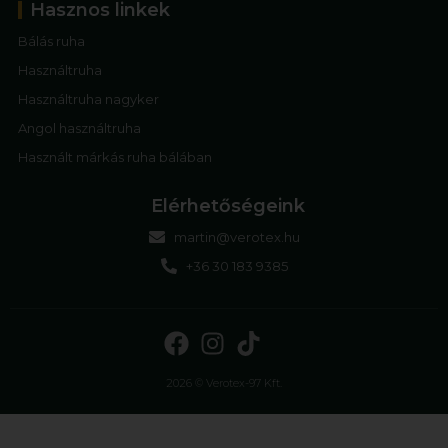
Hasznos linkek
Bálás ruha
Használtruha
Használtruha nagyker
Angol használtruha
Használt márkás ruha bálában
Elérhetőségeink
martin@verotex.hu
+36 30 183 9385
2026 © Verotex-97 Kft.