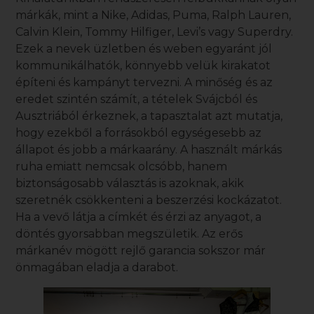
márkák, mint a Nike, Adidas, Puma, Ralph Lauren,
Calvin Klein, Tommy Hilfiger, Levi’s vagy Superdry.
Ezek a nevek üzletben és weben egyaránt jól
kommunikálhatók, könnyebb velük kirakatot
építeni és kampányt tervezni. A minőség és az
eredet szintén számít, a tételek Svájcból és
Ausztriából érkeznek, a tapasztalat azt mutatja,
hogy ezekből a forrásokból egységesebb az
állapot és jobb a márkaarány. A
használt márkás
ruha
emiatt nemcsak olcsóbb, hanem
biztonságosabb választás is azoknak, akik
szeretnék csökkenteni a beszerzési kockázatot.
Ha a vevő látja a címkét és érzi az anyagot, a
döntés gyorsabban megszületik. Az erős
márkanév mögött rejlő garancia sokszor már
önmagában eladja a darabot.