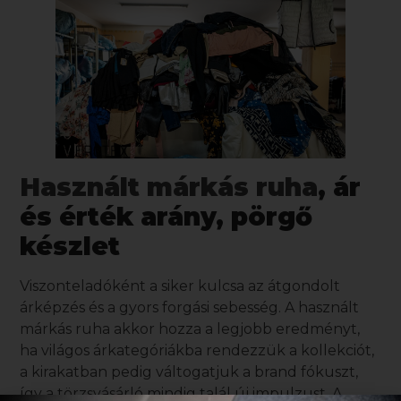
Használt márkás ruha
, ár
és érték arány, pörgő
készlet
Viszonteladóként a siker kulcsa az átgondolt
árképzés és a gyors forgási sebesség. A
használt
márkás ruha
akkor hozza a legjobb eredményt,
ha világos árkategóriákba rendezzük a kollekciót,
a kirakatban pedig váltogatjuk a brand fókuszt,
így a törzsvásárló mindig talál új impulzust. A