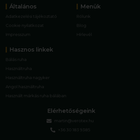
Általános
Menük
Adatkezelési tájékoztató
Rólunk
Cookie nyilatkozat
Blog
Impresszum
Hírlevél
Hasznos linkek
Bálás ruha
Használtruha
Használtruha nagyker
Angol használtruha
Használt márkás ruha bálában
Elérhetőségeink
martin@verotex.hu
+36 30 183 9385