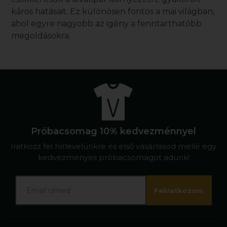
káros hatásait. Ez különösen fontos a mai világban,
ahol egyre nagyobb az igény a fenntarthatóbb
megoldásokra.
Próbacsomag 10% kedvezménnyel
Iratkozz fel hírlevelünkre és első vásárlásod mellé egy
kedvezményes próbacsomagot adunk!
Feliratkozom