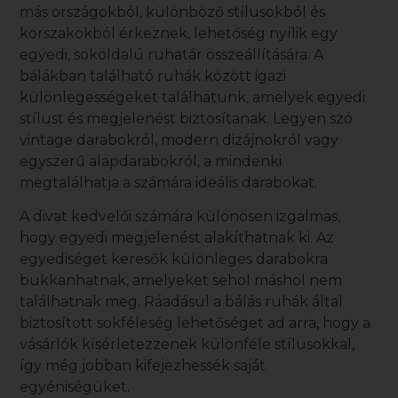
más országokból, különböző stílusokból és
korszakokból érkeznek, lehetőség nyílik egy
egyedi, sokoldalú ruhatár összeállítására. A
bálákban található ruhák között igazi
különlegességeket találhatunk, amelyek egyedi
stílust és megjelenést biztosítanak. Legyen szó
vintage darabokról, modern dizájnokról vagy
egyszerű alapdarabokról, a mindenki
megtalálhatja a számára ideális darabokat.
A divat kedvelői számára különösen izgalmas,
hogy egyedi megjelenést alakíthatnak ki. Az
egyediséget keresők különleges darabokra
bukkanhatnak, amelyeket sehol máshol nem
találhatnak meg. Ráadásul a
bálás ruhák
által
biztosított sokféleség lehetőséget ad arra, hogy a
vásárlók kísérletezzenek különféle stílusokkal,
így még jobban kifejezhessék saját
egyéniségüket.