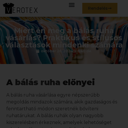
Rendelés
Miért éri meg a bálás ruha
vásárlás? Praktikus és stílusos
választások mindenki számára
október 26, 2024
6:40 de.
A
bálás ruha
előnyei
A
bálás ruha vásárlása
egyre népszerűbb
megoldás mindazok számára, akik gazdaságos és
fenntartható módon szeretnék bővíteni
ruhatárukat. A
bálás ruhák
olyan nagyobb
kiszerelésben érkeznek, amelyek lehetőséget