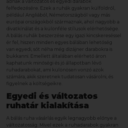
adnak a változatos és egyedi darabok
felfedezésére. Ezek a ruhák gyakran külföldről,
például Angliából, Németországból vagy más
európai országokból származnak, ahol nagyobb a
divatkínálat és a különféle stílusok elérhetősége.
A
bálás ruhák
beszerzése egy igazi kincskereséssel
ér fel, hiszen minden egyes bálában lehetőség
van egyedi, sőt néha még dizájner darabokra is
bukkanni. Emellett általában elérhető áron
kaphatunk minőségi és jó állapotban lévő
ruhadarabokat, ami különösen vonzó azok
számára, akik szeretnek tudatosan vásárolni, és
figyelnek a költségeikre.
Egyedi és változatos
ruhatár kialakítása
A
bálás ruha vásárlás
egyik legnagyobb előnye a
változatosság. Mivel ezek a ruhadarabok gyakran