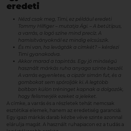
eredeti
Nézd csak meg, Timi, ez például eredeti
Tommy Hilfiger – mutatja Ági. – A betűtípus,
a varrás, a logó színe mind precíz. A
hamisítványoknál ez mindig elcsúszik.
És mi van, ha levágták a címkét? – kérdezi
Timi gyanakodva.
Akkor marad a tapintás. Egy jó minőségű
használt márkás ruha
anyaga szinte beszél.
A varrás egyenletes, a cipzár simán fut, és a
gombokat sem spórolják ki. A legtöbb
boltban külön tréninget kapnak a dolgozók,
hogy felismerjék ezeket a jeleket.
A címke, a varrás és a részletek tehát nemcsak
esztétikai elemek, hanem az eredetiség garanciái.
Egy igazi márkás darab kézbe véve szinte azonnal
elárulja magát. A használt ruhapiacon ez a tudás a