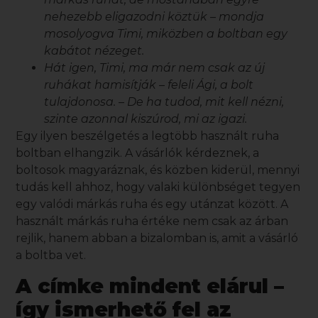
nehezebb eligazodni köztük – mondja
mosolyogva Timi, miközben a boltban egy
kabátot nézeget.
Hát igen, Timi, ma már nem csak az új
ruhákat hamisítják – feleli Ági, a bolt
tulajdonosa. – De ha tudod, mit kell nézni,
szinte azonnal kiszúrod, mi az igazi.
Egy ilyen beszélgetés a legtöbb használt ruha
boltban elhangzik. A vásárlók kérdeznek, a
boltosok magyaráznak, és közben kiderül, mennyi
tudás kell ahhoz, hogy valaki különbséget tegyen
egy valódi márkás ruha és egy utánzat között. A
használt márkás ruha
értéke nem csak az árban
rejlik, hanem abban a bizalomban is, amit a vásárló
a boltba vet.
A címke mindent elárul –
így ismerhető fel az