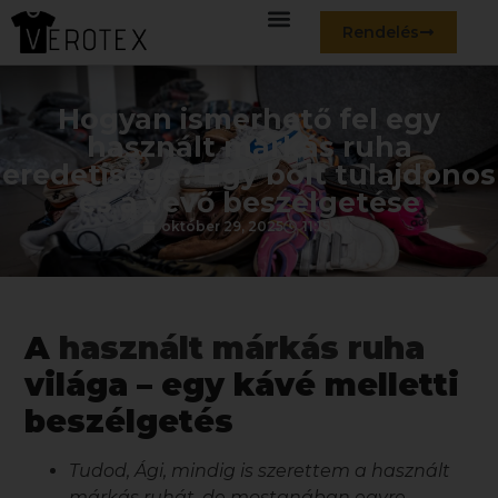
Rendelés
Hogyan ismerhető fel egy
használt márkás ruha
eredetisége? Egy bolt tulajdonos
és a vevő beszélgetése
október 29, 2025
11:15 du.
A
használt márkás ruha
világa – egy kávé melletti
beszélgetés
Tudod, Ági, mindig is szerettem a
használt
márkás ruhát
, de mostanában egyre