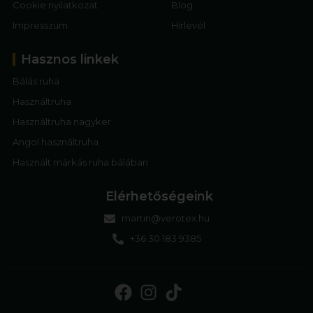
Cookie nyilatkozat
Blog
Impresszum
Hírlevél
Hasznos linkek
Bálás ruha
Használtruha
Használtruha nagyker
Angol használtruha
Használt márkás ruha bálában
Elérhetőségeink
martin@verotex.hu
+36 30 183 9385