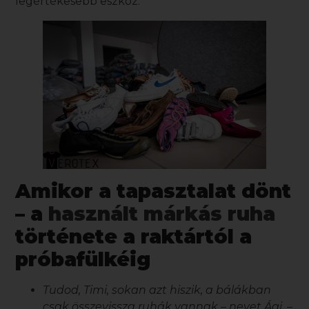
legértékesebb eszköz.
Amikor a tapasztalat dönt
– a
használt márkás ruha
története a raktártól a
próbafülkéig
Tudod, Timi, sokan azt hiszik, a bálákban
csak összevissza ruhák vannak – nevet Ági. –