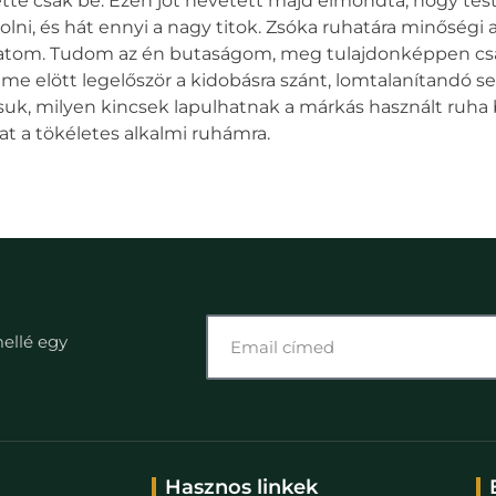
ette csak be. Ezen jót nevetett majd elmondta, hogy tes
lni, és hát ennyi a nagy titok. Zsóka ruhatára minőségi 
latom. Tudom az én butaságom, meg tulajdonképpen csak
eme elött legelőször a kidobásra szánt, lomtalanítandó s
suk, milyen kincsek lapulhatnak a márkás használt ruha 
at a tökéletes alkalmi ruhámra.
mellé egy
Hasznos linkek