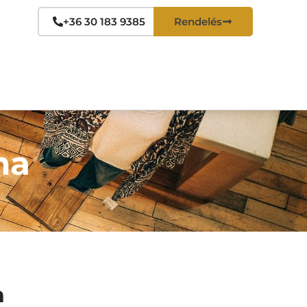
+36 30 183 9385
Rendelés
ha
n