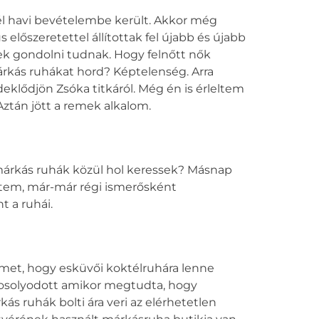
fél havi bevételembe került. Akkor még
előszeretettel állítottak fel újabb és újabb
gyek gondolni tudnak. Hogy felnőtt nők
árkás ruhákat hord? Képtelenség. Arra
eklődjön Zsóka titkáról. Még én is érleltem
Aztán jött a remek alkalom.
 márkás ruhák közül hol keressek? Másnap
ltem, már-már régi ismerősként
t a ruhái.
met, hogy esküvői koktélruhára lenne
osolyodott amikor megtudta, hogy
ás ruhák bolti ára veri az elérhetetlen