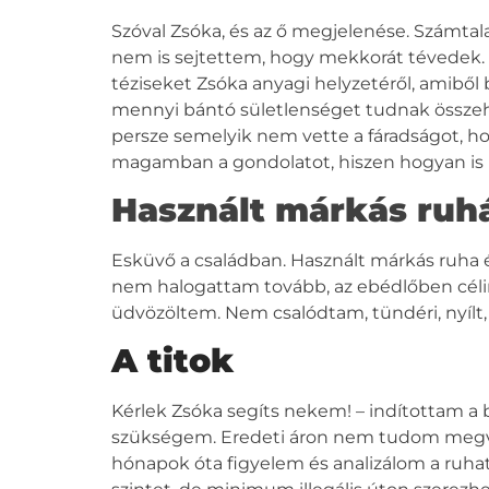
Szóval Zsóka, és az ő megjelenése. Számtal
nem is sejtettem, hogy mekkorát tévedek. Ké
téziseket Zsóka anyagi helyzetéről, amiből 
mennyi bántó sületlenséget tudnak összeho
persze semelyik nem vette a fáradságot, ho
magamban a gondolatot, hiszen hogyan is ke
Használt márkás ruh
Esküvő a családban. Használt márkás ruha 
nem halogattam tovább, az ebédlőben céli
üdvözöltem. Nem csalódtam, tündéri, nyílt,
A titok
Kérlek Zsóka segíts nekem! – indítottam a
szükségem. Eredeti áron nem tudom megve
hónapok óta figyelem és analizálom a ruhatá