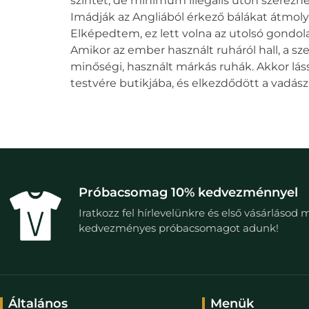
szintet, de minimum illegális úton szerezh
Imádják az Angliából érkező bálákat átmolyo
Elképedtem, ez lett volna az utolsó gondo
Amikor az ember használt ruháról hall, a sz
minőségi, használt márkás ruhák. Akkor lás
testvére butikjába, és elkezdődött a vadász
Próbacsomag 10% kedvezménnyel
Iratkozz fel hírlevelünkre és első vásárlásod 
kedvezményes próbacsomagot adunk!
Általános
Menük