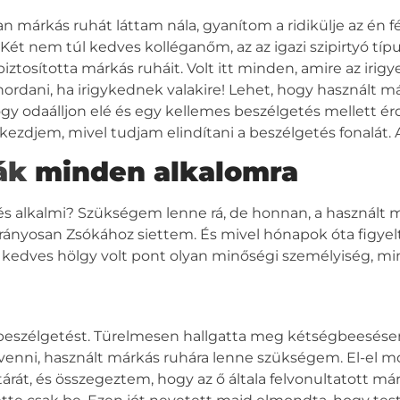
an márkás ruhát láttam nála, gyanítom a ridikülje az én 
t nem túl kedves kolléganőm, az az igazi szipirtyó típus 
biztosította márkás ruháit. Volt itt minden, amire az iri
rdani, ha irigykednek valakire! Lehet, hogy használt m
gy odaálljon elé és egy kellemes beszélgetés mellett érd
zdjem, mivel tudjam elindítani a beszélgetés fonalát. 
ák
minden alkalomra
és alkalmi? Szükségem lenne rá, de honnan, a használt
rányosan Zsókához siettem. És mivel hónapok óta figye
 kedves hölgy volt pont olyan minőségi személyiség, min
 beszélgetést. Türelmesen hallgatta meg kétségbeesése
nni, használt márkás ruhára lenne szükségem. El-el m
rát, és összegeztem, hogy az ő általa felvonultatott márk