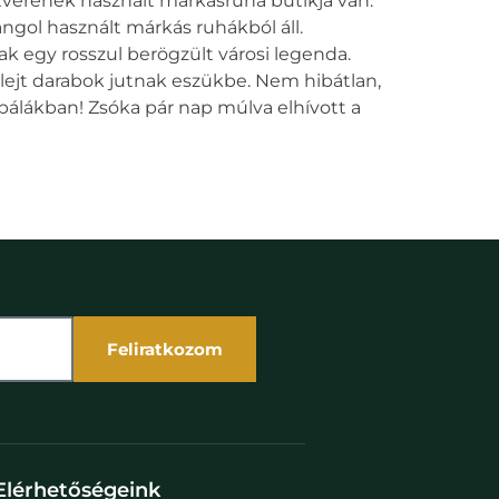
tvérének használt márkásruha butikja van.
angol használt márkás ruhákból áll.
 egy rosszul berögzült városi legenda.
elejt darabok jutnak eszükbe. Nem hibátlan,
bálákban! Zsóka pár nap múlva elhívott a
Feliratkozom
Elérhetőségeink