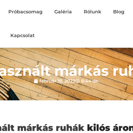
Próbacsomag
Galéria
Rólunk
Blog
Kapcsolat
asznált márkás ru
február 18, 2022
8:44 de.
ált márkás ruhák
kilós áro