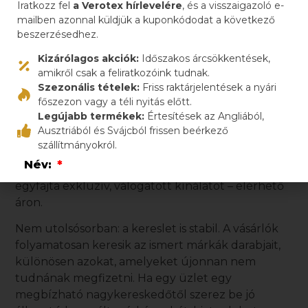
Iratkozz fel
a Verotex hírlevelére
, és a visszaigazoló e-
vásárlók hajlandóak többet fizetni olyan ruhákért,
mailben azonnal küldjük a kuponkódodat a következő
amelyek jól ismert márkáktól származnak, jó
beszerzésedhez.
állapotban vannak, és hiteles forrásból érkeznek.
Kizárólagos akciók:
Időszakos árcsökkentések,
A
használt márkás ruha
ráadásul segít abban is,
amikről csak a feliratkozóink tudnak.
hogy egy üzlet pozícióját a prémium second-
Szezonális tételek:
Friss raktárjelentések a nyári
főszezon vagy a téli nyitás előtt.
hand kategóriában erősítse. Ez nemcsak több
Legújabb termékek:
Értesítések az Angliából,
törzsvásárlót vonz, hanem lehetővé teszi azt is,
Ausztriából és Svájcból frissen beérkező
hogy a boltot stílusban, kommunikációban,
szállítmányokról.
árazásban is magasabb szintre lehessen
Név:
pozicionálni. Nem „turkálós” élményt ad, hanem
egyfajta exkluzív, válogatott kínálatot – elérhető
áron.
Email:
Nem utolsósorban: a kereslet is stabil. A vásárlók
folyamatosan keresik az ismert márkák darabjait,
Elolvastam és elfogadom az
Adatkezelési
különösen azokat, amelyeket újonnan nem
tájékoztatót
.
tudnának megfizetni. Ha egy üzlet egy
megbízható nagykereskedőtől szerez be jó
Küldés