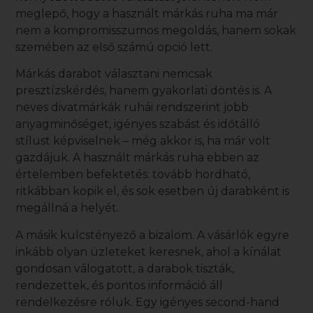
meglepő, hogy a
használt márkás ruha
ma már
nem a kompromisszumos megoldás, hanem sokak
szemében az első számú opció lett.
Márkás darabot választani nemcsak
presztízskérdés, hanem gyakorlati döntés is. A
neves divatmárkák ruhái rendszerint jobb
anyagminőséget, igényes szabást és időtálló
stílust képviselnek – még akkor is, ha már volt
gazdájuk. A
használt márkás ruha
ebben az
értelemben befektetés: tovább hordható,
ritkábban kopik el, és sok esetben új darabként is
megállná a helyét.
A másik kulcstényező a bizalom. A vásárlók egyre
inkább olyan üzleteket keresnek, ahol a kínálat
gondosan válogatott, a darabok tiszták,
rendezettek, és pontos információ áll
rendelkezésre róluk. Egy igényes second-hand