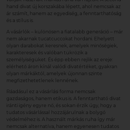
hand divat új korszakába lépett, ahol nemcsak az
ár számít, hanem az egyediség, a fenntarthatóság
és a stílus is.
A vásárlók – különösen a fiatalabb generáció – már
nem akarnak tucatcuccokat hordani. Ehelyett
olyan darabokat keresnek, amelyek minőségiek,
karakteresek és valóban tükrözik a
személyiségüket. És épp ebben rejlik az ereje:
elérhető áron kínál valódi divatértéket, gyakran
olyan márkáktól, amelyek újonnan szinte
megfizethetetlenek lennének.
Ráadásul ez a vásárlási forma nemcsak
gazdaságos, hanem etikus is. A fenntartható divat
iránti igény egyre nő, és sokan érzik úgy, hogy a
tudatos vásárlással hozzájárulnak a bolygó
védelméhez is. A
használt márkás ruha
így már
nemcsak alternatíva, hanem egyenesen tudatos