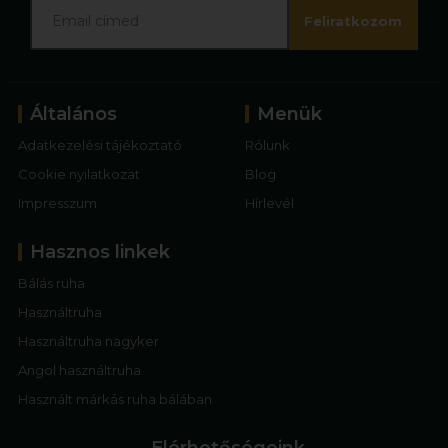
Feliratkozom
Általános
Menük
Adatkezelési tájékoztató
Rólunk
Cookie nyilatkozat
Blog
Impresszum
Hírlevél
Hasznos linkek
Bálás ruha
Használtruha
Használtruha nagyker
Angol használtruha
Használt márkás ruha bálában