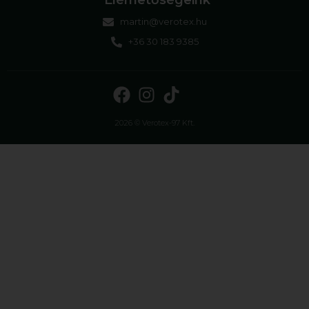
Elérhetőségeink
martin@verotex.hu
+36 30 183 9385
2026 © Verotex-97 Kft.