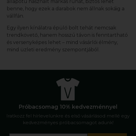
állapotú
használt márkás ruhát
, biztos lehet
benne, hogy ezek a darabok nem állnak sokáig a
vállfán.
Egy ilyen kínálatra épülő bolt tehát nemcsak
trendkövető, hanem hosszú távon is fenntartható
és versenyképes lehet – mind vásárlói élmény,
mind üzleti eredmény szempontjából.
Próbacsomag 10% kedvezménnyel
Iratkozz fel hírlevelünkre és első vásárlásod mellé egy
kedvezményes próbacsomagot adunk!