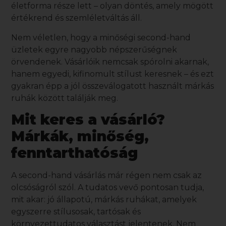
életforma része lett – olyan döntés, amely mögött
értékrend és szemléletváltás áll.
Nem véletlen, hogy a minőségi second-hand
üzletek egyre nagyobb népszerűségnek
örvendenek. Vásárlóik nemcsak spórolni akarnak,
hanem egyedi, kifinomult stílust keresnek – és ezt
gyakran épp a jól összeválogatott
használt márkás
ruhák
között találják meg.
Mit keres a vásárló?
Márkák, minőség,
fenntarthatóság
A second-hand vásárlás már régen nem csak az
olcsóságról szól. A tudatos vevő pontosan tudja,
mit akar: jó állapotú, márkás ruhákat, amelyek
egyszerre stílusosak, tartósak és
környezettudatos választást jelentenek. Nem