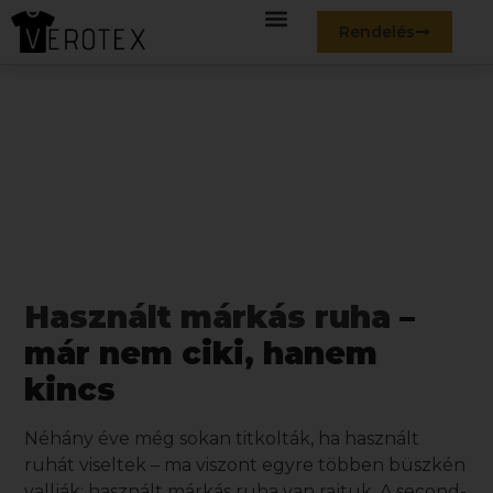
Rendelés
Használt márkás ruha üzletek:
tudatos döntés vagy divat?
Egyre többen mondanak igent
május 17, 2025
8:58 de.
Használt márkás ruha
–
már nem ciki, hanem
kincs
Néhány éve még sokan titkolták, ha használt
ruhát viseltek – ma viszont egyre többen büszkén
vallják:
használt márkás ruha
van rajtuk. A second-