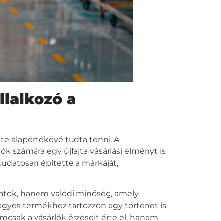
llalkozó a
te alapértékévé tudta tenni. A
 számára egy újfajta vásárlási élményt is
tudatosan építette a márkáját,
hatók, hanem valódi minőség, amely
 egyes termékhez tartozzon egy történet is
emcsak a vásárlók érzéseit érte el, hanem