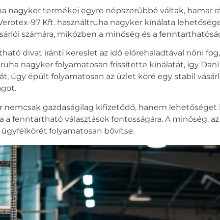
ha nagyker
termékei egyre népszerűbbé váltak, hamar rájö
Verotex-97 Kft.
használtruha nagyker
kínálata lehetőség
sárlói számára, miközben a minőség és a fenntarthatóság 
rtható divat iránti kereslet az idő előrehaladtával nőni f
truha nagyker
folyamatosan frissítette kínálatát, így Dan
, úgy épült folyamatosan az üzlet köré egy stabil vásárl
got.
r
nemcsak gazdaságilag kifizetődő, hanem lehetőséget biz
ja a fenntartható választások fontosságára. A minőség, az
 ügyfélkörét folyamatosan bővítse.