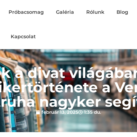
Próbacsomag
Galéria
Rólunk
Blog
Kapcsolat
k a divat világában
ikertörténete a Ve
truha nagyker segí
február 13, 2025
1:35 du.