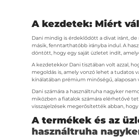
A kezdetek: Miért vál
Dani mindig is érdeklődött a divat iránt, 
másik, fenntarthatóbb irányba indul. A has
döntött, hogy egy saját üzletet indít, amel
A kezdetekkor Dani tisztában volt azzal, ho
megoldás is, amely vonzó lehet a tudatos v
kínálatában prémium minőségű, alaposan v
Dani számára a
használtruha nagyker
nemcsa
miközben a fiatalok számára elérhetővé tett
visszajelzések megerősítették abban, hogy j
A termékek és az üzl
használtruha nagyke