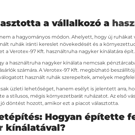
asztotta a vállalkozó a
hasz
de nem a hagyományos módon. Ahelyett, hogy új ruhákat v
znált ruhák iránti kereslet növekedését és a környezett
yet a
Verotex-97 Kft.
használtruha nagyker
kínálatára épít.
gy a
használtruha nagyker
kínálata nemcsak pénztárcab
ásárlók számára. A
Verotex-97 Kft.
megbízható beszállítója
álogatott használt ruhák szerepeltek, amelyek megfele
k üzleti lehetőséget, hanem esélyt is jelentett arra, ho
e a stílusos, mégis környezetbarát ruházatot. Az első vá
ó döntést hozott, amikor ezt a piacot választotta.
etépítés: Hogyan építette fe
r
kínálatával?