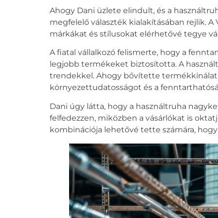
Ahogy Dani üzlete elindult, és a
használtru
megfelelő választék kialakításában rejlik. A
márkákat és stílusokat elérhetővé tegye vá
A fiatal vállalkozó felismerte, hogy a fennta
legjobb termékeket biztosította. A
használ
trendekkel. Ahogy bővítette termékkínálatát
környezettudatosságot és a fenntarthatósá
Dani úgy látta, hogy a
használtruha nagyke
felfedezzen, miközben a vásárlókat is oktat
kombinációja lehetővé tette számára, hogy