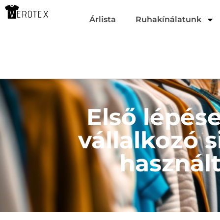
Árlista
Ruhakínálatunk
Első lépése
vállalkozó s
használ