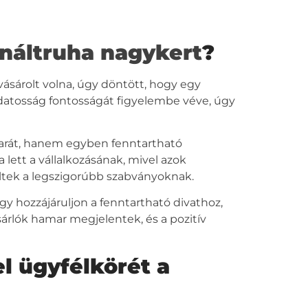
náltruha nagykert
?
ásárolt volna, úgy döntött, hogy egy
udatosság fontosságát figyelembe véve, úgy
arát, hanem egyben fenntartható
 lett a vállalkozásának, mivel azok
ltek a legszigorúbb szabványoknak.
gy hozzájáruljon a fenntartható divathoz,
sárlók hamar megjelentek, és a pozitív
l ügyfélkörét a