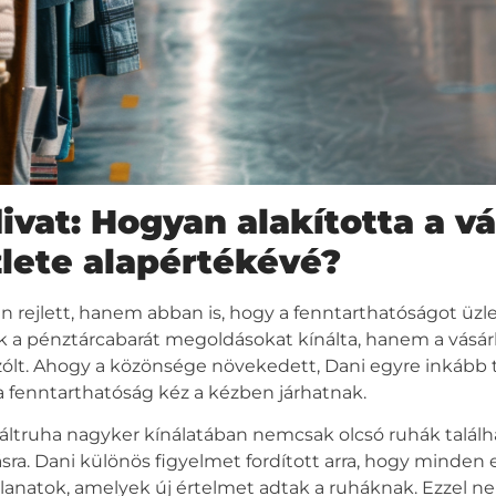
vat: Hogyan alakította a vá
lete alapértékévé?
n rejlett, hanem abban is, hogy a fenntarthatóságot üzle
a pénztárcabarát megoldásokat kínálta, hanem a vásárlók
zólt. Ahogy a közönsége növekedett, Dani egyre inkább 
a fenntarthatóság kéz a kézben járhatnak.
áltruha nagyker
kínálatában nemcsak olcsó ruhák talál
ra. Dani különös figyelmet fordított arra, hogy minden
llanatok, amelyek új értelmet adtak a ruháknak. Ezzel n