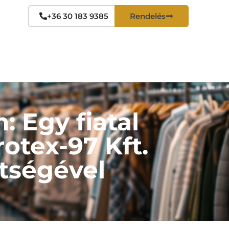
+36 30 183 9385
Rendelés
: Egy fiatal
rotex-97 Kft.
tségével