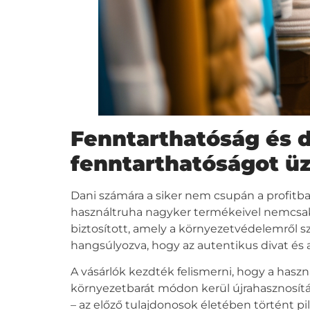
Fenntarthatóság és di
fenntarthatóságot üz
Dani számára a siker nem csupán a profitba
használtruha nagyker
termékeivel nemcsak 
biztosított, amely a környezetvédelemről s
hangsúlyozva, hogy az autentikus divat és 
A vásárlók kezdték felismerni, hogy a
haszn
környezetbarát módon kerül újrahasznosítás
– az előző tulajdonosok életében történt pi