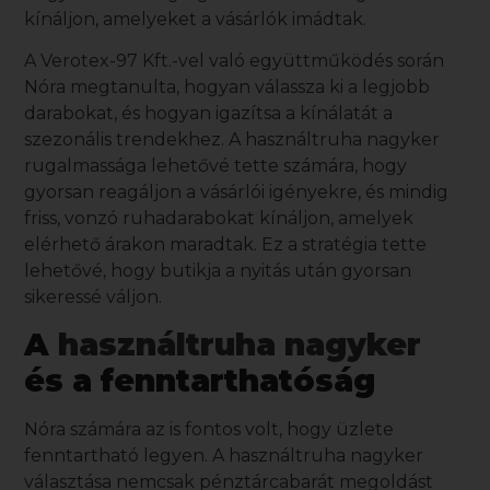
kínáljon, amelyeket a vásárlók imádtak.
A
Verotex-97 Kft.
-vel való együttműködés során
Nóra megtanulta, hogyan válassza ki a legjobb
darabokat, és hogyan igazítsa a kínálatát a
szezonális trendekhez. A
használtruha nagyker
rugalmassága lehetővé tette számára, hogy
gyorsan reagáljon a vásárlói igényekre, és mindig
friss, vonzó ruhadarabokat kínáljon, amelyek
elérhető árakon maradtak. Ez a stratégia tette
lehetővé, hogy butikja a nyitás után gyorsan
sikeressé váljon.
A
használtruha nagyker
és a fenntarthatóság
Nóra számára az is fontos volt, hogy üzlete
fenntartható legyen. A
használtruha nagyker
választása nemcsak pénztárcabarát megoldást