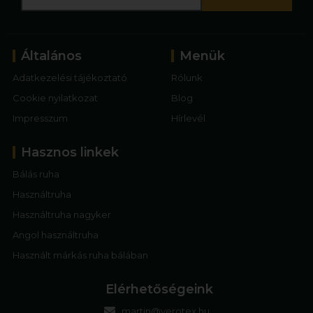
Általános
Menük
Adatkezelési tájékoztató
Rólunk
Cookie nyilatkozat
Blog
Impresszum
Hírlevél
Hasznos linkek
Bálás ruha
Használtruha
Használtruha nagyker
Angol használtruha
Használt márkás ruha bálában
Elérhetőségeink
martin@verotex.hu