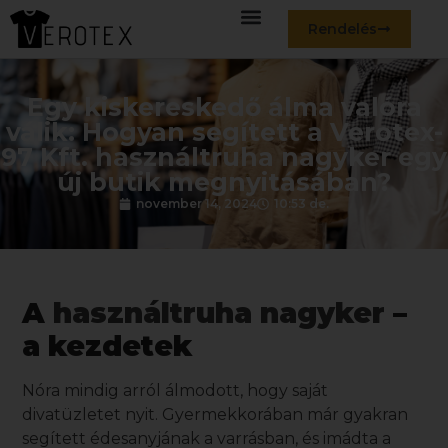
Rendelés
Egy kiskereskedő álma valóra
válik: Hogyan segített a Verotex-
97 Kft. használtruha nagyker egy
új butik megnyitásában?
november 14, 2024
10:53 de.
A
használtruha nagyker
–
a kezdetek
Nóra mindig arról álmodott, hogy saját
divatüzletet nyit. Gyermekkorában már gyakran
segített édesanyjának a varrásban, és imádta a