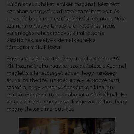
különleges ruhákat, amiket magának készített.
Azonban a nagyváros divatpiaca telített volt, és
egy saját butik megnyitása kihívást jelentett. Nóra
számára fontos volt, hogy elérhető árú, mégis
különleges ruhadarabokat kínálhasson a
vásárlóinak, amelyek kiemelkednek a
tömegtermékek közül.
Egy baráti ajánlás után fedezte fel a
Verotex-97
Kft.
használtruha nagyker
szolgáltatásait. Azonnal
meglátta a lehetőséget abban, hogy minőségi
áruval töltheti fel üzletét, amely lehetővé teszi
számára, hogy versenyképes árakon kínáljon
márkás és egyedi ruhadarabokat a vásárlóknak. Ez
volt az a lépés, amelyre szüksége volt ahhoz, hogy
megnyithassa álmai butikját.