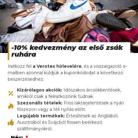
Ahogy telt az idő, Nóra butikja egyre több
visszatérő vásárlót vonzott. Az egyedi ruhák, a
minőségi kínálat és a kedvező árak mind
hozzájárultak ahhoz, hogy üzlete sikeresen
működjön. A
használtruha nagyker
által nyújtott
-10% kedvezmény az első zsák
rugalmasság és megbízhatóság biztosította, hogy
ruhára
sosem volt hiány a különleges darabokban.
Iratkozz fel
a Verotex hírlevelére
, és a visszaigazoló e-
Nóra büszke volt arra, hogy megvalósította álmát
mailben azonnal küldjük a kuponkódodat a következő
egy saját butik megnyitásáról. A
Verotex-97 Kft.
-
beszerzésedhez.
vel való együttműködés lehetővé tette számára,
Kizárólagos akciók:
Időszakos árcsökkentések,
hogy kis költségvetéssel is sikeres üzletet építsen,
amikről csak a feliratkozóink tudnak.
amely nemcsak a divat szerelmeseinek, hanem a
Szezonális tételek:
Friss raktárjelentések a nyári
környezettudatos vásárlóknak is vonzóvá vált. A
főszezon vagy a téli nyitás előtt.
használtruha nagyker
révén Nóra butikja gyorsan
Legújabb termékek:
Értesítések az Angliából,
a város egyik kedvenc üzletévé vált, ahol
Ausztriából és Svájcból frissen beérkező
mindenki megtalálhatta a számára legjobban illő
szállítmányokról.
ruhadarabot.
Név: