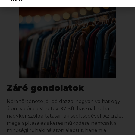
Email:
Elolvastam és elfogadom az
Adatkezelési
tájékoztatót
.
Küldés
Záró gondolatok
Nóra története jól példázza, hogyan válhat egy
álom valóra a
Verotex-97 Kft.
használtruha
nagyker
szolgáltatásainak segítségével. Az üzlet
megalapítása és sikeres működése nemcsak a
minőségi ruhakínálaton alapult, hanem a