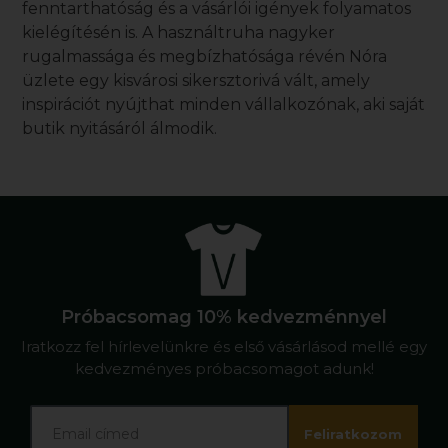
fenntarthatóság és a vásárlói igények folyamatos
kielégítésén is. A
használtruha nagyker
rugalmassága és megbízhatósága révén Nóra
üzlete egy kisvárosi sikersztorivá vált, amely
inspirációt nyújthat minden vállalkozónak, aki saját
butik nyitásáról álmodik.
Próbacsomag 10% kedvezménnyel
Iratkozz fel hírlevelünkre és első vásárlásod mellé egy
kedvezményes próbacsomagot adunk!
Feliratkozom