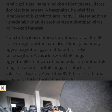
kínált számára, hanem egyben környezettudatos
döntést is jelentett. A használtruha vásárlása
lehetőséget biztosított arra, hogy új életet adjon a
ruhadaraboknak, és csökkentse a divatipar káros
környezeti hatásait.
Nóra butikjában nemcsak divatos ruhákat kínált,
hanem egy fenntartható divatélményt is, amely
egyre nagyobb figyelmet kapott a helyi
közösségben. A vásárlói szerették, hogy
egyedülálló, márkás ruhadarabokat vásárolhattak
meg, miközben tudták, hogy fenntartható
választást hoztak. A
Verotex-97 Kft.
használtruha
nagyker
által biztosított árukészlet
kulcsfontosságú volt abban, hogy Nóra butikja
kitűnjön a versenytársak közül.
Az álom beteljesülése: A
butik sikere