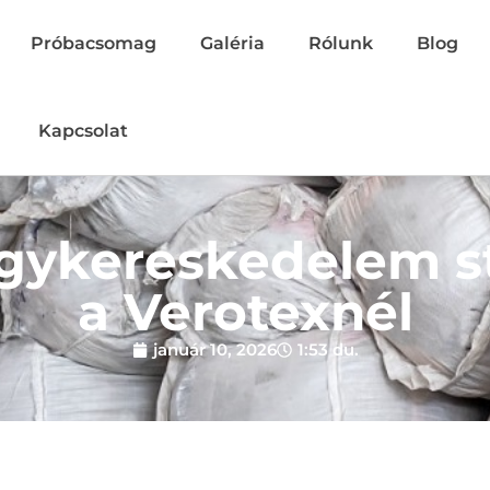
Próbacsomag
Galéria
Rólunk
Blog
Kapcsolat
gykereskedelem st
a Verotexnél
január 10, 2026
1:53 du.