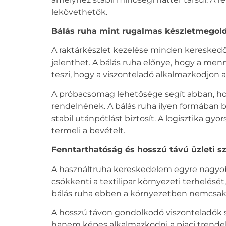
lekövethetők.
Bálás ruha
mint rugalmas készletmegold
A raktárkészlet kezelése minden kereskedő sz
jelenthet. A
bálás ruha
előnye, hogy a mennyi
teszi, hogy a viszonteladó alkalmazkodjon 
A próbacsomag lehetősége segít abban, ho
rendelnének. A
bálás ruha
ilyen formában b
stabil utánpótlást biztosít. A logisztika g
termeli a bevételt.
Fenntarthatóság és hosszú távú üzleti s
A használtruha kereskedelem egyre nagyobb
csökkenti a textilipar környezeti terhelésé
bálás ruha
ebben a környezetben nemcsak ga
A hosszú távon gondolkodó viszonteladók szá
hanem képes alkalmazkodni a piaci trendekh