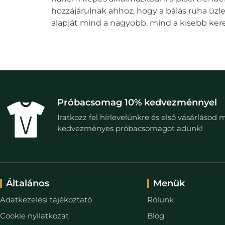
hozzájárulnak ahhoz, hogy a
bálás ruha
üzle
alapját mind a nagyobb, mind a kisebb ker
Próbacsomag 10% kedvezménnyel
Iratkozz fel hírlevelünkre és első vásárlásod 
kedvezményes próbacsomagot adunk!
Általános
Menük
Adatkezelési tájékoztató
Rólunk
Cookie nyilatkozat
Blog