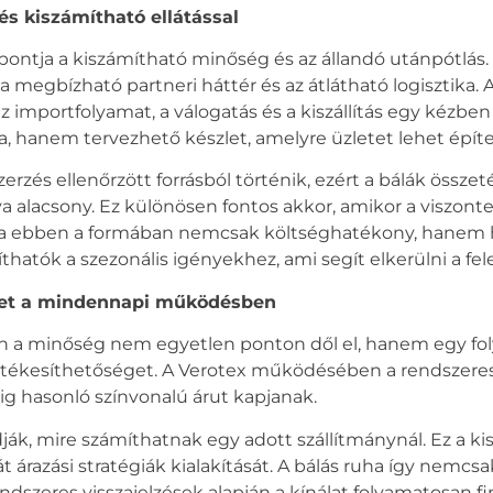
s kiszámítható ellátással
pontja a kiszámítható minőség és az állandó utánpótlá
os a megbízható partneri háttér és az átlátható logisztika
z importfolyamat, a válogatás és a kiszállítás egy kézben
 hanem tervezhető készlet, amelyre üzletet lehet építe
zerzés ellenőrzött forrásból történik, ezért a bálák össz
a alacsony. Ez különösen fontos akkor, amikor a viszonte
a
ebben a formában nemcsak költséghatékony, hanem ho
hatók a szezonális igényekhez, ami segít elkerülni a fel
élet a mindennapi működésben
a minőség nem egyetlen ponton dől el, hanem egy folyam
értékesíthetőséget. A Verotex működésében a rendszeres 
ig hasonló színvonalú árut kapjanak.
ák, mire számíthatnak egy adott szállítmánynál. Ez a ki
árazási stratégiák kialakítását. A
bálás ruha
így nemcsak
ndszeres visszajelzések alapján a kínálat folyamatosan fi