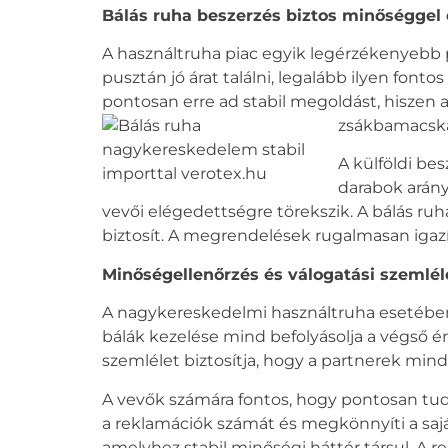
Bálás ruha
beszerzés biztos minőséggel é
A használtruha piac egyik legérzékenyebb 
pusztán jó árat találni, legalább ilyen font
pontosan erre ad stabil megoldást, hiszen a
zsákbamacska,
A külföldi bes
darabok arány
vevői elégedettségre törekszik. A
bálás ruh
biztosít. A megrendelések rugalmasan igazít
Minőségellenőrzés és válogatási szeml
A nagykereskedelmi használtruha esetében 
bálák kezelése mind befolyásolja a végső 
szemlélet biztosítja, hogy a partnerek mind
A vevők számára fontos, hogy pontosan tudj
a reklamációk számát és megkönnyíti a saját 
amelyhez stabil minőségi háttér társul. A re