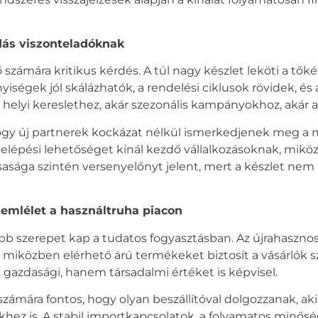
ás viszonteladóknak
ámára kritikus kérdés. A túl nagy készlet leköti a tőkét,
ségek jól skálázhatók, a rendelési ciklusok rövidek, és a
a helyi kereslethez, akár szezonális kampányokhoz, akár 
gy új partnerek kockázat nélkül ismerkedjenek meg a 
elépési lehetőséget kínál kezdő vállalkozásoknak, miköz
yorsasága szintén versenyelőnyt jelent, mert a készlet ne
zemlélet a használtruha piacon
 szerepet kap a tudatos fogyasztásban. Az újrahasznos
t, miközben elérhető árú termékeket biztosít a vásárlók 
zdasági, hanem társadalmi értéket is képvisel.
mára fontos, hogy olyan beszállítóval dolgozzanak, aki 
ez is. A stabil importkapcsolatok, a folyamatos minősé