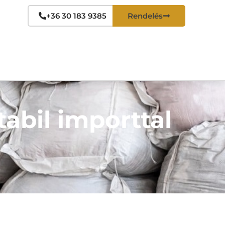
+36 30 183 9385
Rendelés
abil importtal