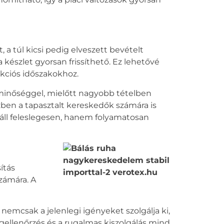
 a túl kicsi pedig elveszett bevételt
 készlet gyorsan frissíthető. Ez lehetővé
akciós időszakokhoz.
minőséggel, mielőtt nagyobb tételben
ben a tapasztalt kereskedők számára is
m áll feleslegesen, hanem folyamatosan
ítás
számára. A
nemcsak a jelenlegi igényeket szolgálja ki,
gellenőrzés és a rugalmas kiszolgálás mind