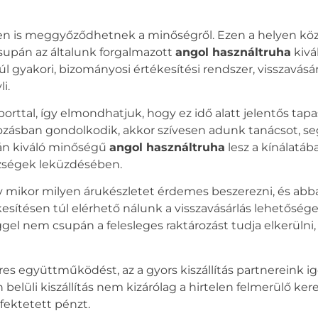
ben is meggyőződhetnek a minőségről. Ezen a helyen kö
supán az általunk forgalmazott
angol használtruha
kivá
yakori, bizományosi értékesítési rendszer, visszavásárl
i.
ttal, így elmondhatjuk, hogy ez idő alatt jelentős tapas
kozásban gondolkodik, akkor szívesen adunk tanácsot, se
n kiváló minőségű
angol használtruha
lesz a kínálatá
ézségek leküzdésében.
 mikor milyen árukészletet érdemes beszerezni, és ab
ítésen túl elérhető nálunk a visszavásárlás lehetősége
ggel nem csupán a felesleges raktározást tudja elkerülni,
res együttműködést, az a gyors kiszállítás partnereink 
elüli kiszállítás nem kizárólag a hirtelen felmerülő kere
fektetett pénzt.