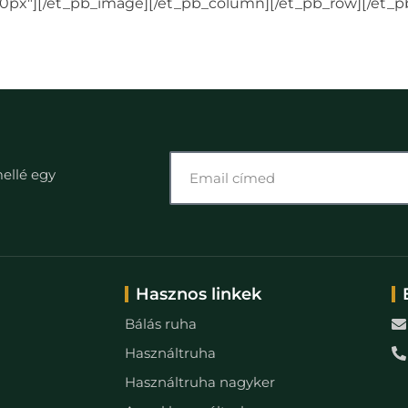
px"][/et_pb_image][/et_pb_column][/et_pb_row][/et_p
mellé egy
Hasznos linkek
Bálás ruha
Használtruha
Használtruha nagyker