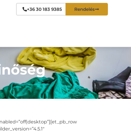
+36 30 183 9385
Rendelés
inőség
enabled=”off|desktop”][et_pb_row
der_version=”4.5.1″