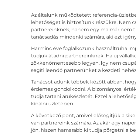
Az általunk működtetett referencia-üzlet
lehetőséget is biztosítunk részükre. Nem c
partnereinknek, hanem egy ma már nem túl g
tanácsadás mindenki számára, aki ezt igényl
Harminc éve foglalkozunk használtruha impor
tudjuk átadni partnereinknek. Ha új vállal
zökkenőmentesebb legyen. Így nem csupá
segíti leendő partnerünket a kezdeti neh
Tanácsot adunk többek között abban, hogy
érdemes gondolkodni. A bizományosi értékes
tudja tartani árukészletét. Ezzel a lehetősé
kínálni üzletében.
A következő pont, amivel elősegítjük a sike
van partnereink számára. Az akár egy napon b
jön, hiszen hamarabb ki tudja pörgetni a be