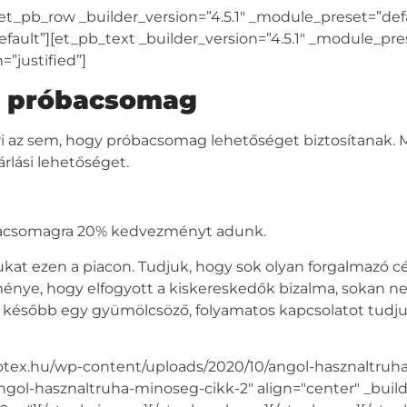
et_pb_row _builder_version=”4.5.1″ _module_preset=”de
fault”][et_pb_text _builder_version=”4.5.1″ _module_pre
”justified”]
s, próbacsomag
az sem, hogy próbacsomag lehetőséget biztosítanak. Mi 
lási lehetőséget.
róbacsomagra 20% kedvezményt adunk.
t ezen a piacon. Tudjuk, hogy sok olyan forgalmazó c
ménye, hogy elfogyott a kiskereskedők bizalma, sokan n
később egy gyümölcsöző, folyamatos kapcsolatot tudjun
rotex.hu/wp-content/uploads/2020/10/angol-hasznaltruha
ngol-hasznaltruha-minoseg-cikk-2" align="center" _builde