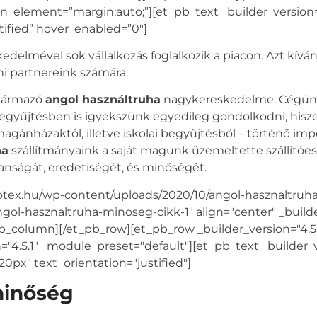
_element=”margin:auto;”][et_pb_text _builder_version=”
tified” hover_enabled=”0″]
edelmével sok vállalkozás foglalkozik a piacon. Azt kív
eni partnereink számára.
származó
angol használtruha
nagykereskedelme. Cégünk 
begyűjtésben is igyekszünk egyedileg gondolkodni, hisze
 magánházaktól, illetve iskolai begyűjtésből – történő im
ha
szállítmányaink a saját magunk üzemeltette szállítóes
nságát, eredetiségét, és minőségét.
rotex.hu/wp-content/uploads/2020/10/angol-hasznaltruha-
ngol-hasznaltruha-minoseg-cikk-1" align="center" _build
_column][/et_pb_row][et_pb_row _builder_version="4.5.
"4.5.1" _module_preset="default"][et_pb_text _builder_v
0px" text_orientation="justified"]
minőség