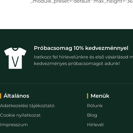
_module_preset="default" max_height="360
Próbacsomag 10% kedvezménnyel
Iratkozz fel hírlevelünkre és első vásárlásod 
kedvezményes próbacsomagot adunk!
Általános
Menük
Adatkezelési tájékoztató
Rólunk
Cookie nyilatkozat
Blog
Impresszum
Hírlevél