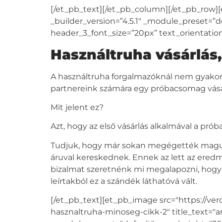
[/et_pb_text][/et_pb_column][/et_pb_row][
_builder_version=”4.5.1″ _module_preset=”de
header_3_font_size=”20px” text_orientation=
Használtruha vásárlá
A használtruha forgalmazóknál nem gyakori 
partnereink számára egy próbacsomag vásár
Mit jelent ez?
Azt, hogy az első vásárlás alkalmával a p
Tudjuk, hogy már sokan megégették maguka
áruval kereskednek. Ennek az lett az ered
bizalmat szeretnénk mi megalapozni, hogy 
leírtakból ez a szándék láthatóvá vált.
[/et_pb_text][et_pb_image src="https://ve
hasznaltruha-minoseg-cikk-2" title_text="a