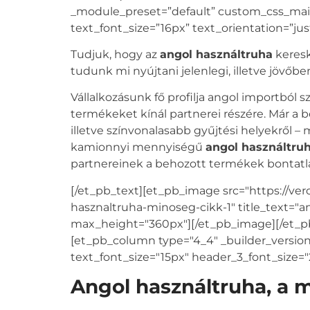
_module_preset=”default” custom_css_main
text_font_size=”16px” text_orientation=”jus
Tudjuk, hogy az
angol használtruha
keresk
tudunk mi nyújtani jelenlegi, illetve jövőb
Vállalkozásunk fő profilja angol importból 
termékeket kínál partnerei részére. Már a 
illetve színvonalasabb gyűjtési helyekről –
kamionnyi mennyiségű
angol használtru
partnereinek a behozott termékek bontatla
[/et_pb_text][et_pb_image src="https://ve
hasznaltruha-minoseg-cikk-1" title_text="a
max_height="360px"][/et_pb_image][/et_pb
[et_pb_column type="4_4" _builder_version=
text_font_size="15px" header_3_font_size="2
Angol használtruha, a 