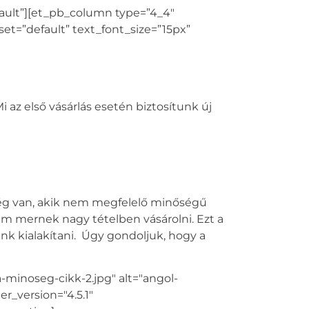
fault”][et_pb_column type=”4_4″
set=”default” text_font_size=”15px”
az első vásárlás esetén biztosítunk új
ég van, akik nem megfelelő minőségű
em mernek nagy tételben vásárolni. Ezt a
k kialakítani. Úgy gondoljuk, hogy a
-minoseg-cikk-2.jpg" alt="angol-
r_version="4.5.1"