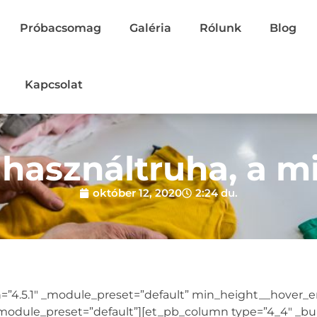
Próbacsomag
Galéria
Rólunk
Blog
Kapcsolat
 használtruha, a m
október 12, 2020
2:24 du.
ion=”4.5.1″ _module_preset=”default” min_height__hover_
module_preset=”default”][et_pb_column type=”4_4″ _buil