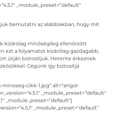
4.5.1″ _module_preset=”default”
ánjuk bemutatni az alábbiakban, hogy mit
kizárólag minőségileg ellenőrzött
n ezt a folyamatot kizárólag gazdagabb,
port útján biztosítjuk. Hetente érkeznek
zközökkel. Cégünk így biztosítja
minoseg-cikk-1.jpg" alt="angol-
er_version="4.5.1" _module_preset="default"
1" _module_preset="default"]
ersion="4.5.1" _module_preset="default"