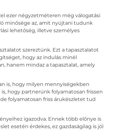
zel ezer négyzetméteren még válogatási
ló minősége az, amit nyújtani tudunk
ási lehetőség, illetve személyes
ztalatot szereztünk. Ezt a tapasztalatot
gítséget, hogy az indulás minél
ban, hanem mindaz a tapasztalat, amely
ban is, hogy milyen mennyiségekben
 is, hogy partnerünk folyamatosan frissen
 de folyamatosan friss árukészletet tud
igényeihez igazodva. Ennek több előnye is
slet esetén érdekes, ez gazdaságilag is jól