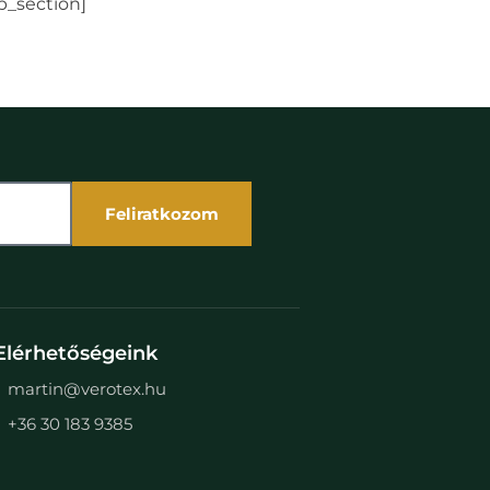
b_section]
Feliratkozom
Elérhetőségeink
martin@verotex.hu
+36 30 183 9385