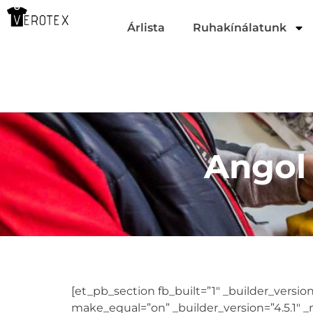
Árlista
Ruhakínálatunk
Angol
[et_pb_section fb_built=”1″ _builder_vers
make_equal=”on” _builder_version=”4.5.1″ _