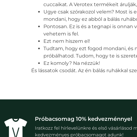
cuccaikat. A
Verotex
termékeit árulják,
Ugye csak szórakozol velem? Most is 
mondani, hogy ez abból a
bálás ruháb
Pontosan. Ez is és a tegnapi is onnan
vehetem is fel.
Ezt nem hiszem el!
Tudtam, hogy ezt fogod mondani, és me
próbálhatod. Tudom, hogy te is szeret
Ez komoly? Na nézzük!
És lássatok csodát. Az én
bálás ruhákkal
sze
Próbacsomag 10% kedvezménnyel
Iratkozz fel hírlevelünkre és első vásárlásod 
kedvezményes próbacsomagot adunk!