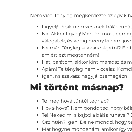
Nem vicc. Tényleg megkérdezte az egyik bar
Figyelj! Pasik nem vesznek bálás ruhá
Na! Akkor figyelj! Mert én most bem
válogatok, és addig bizony ki nem jöv
Ne már! Tényleg le akarsz égetni? Én 
amiért ezt megtenném!
Hát, barátom, akkor kint maradsz és m
Apám! Te tényleg nem viccelsz! Komo
Igen, na szevasz, hagyjál csemegézni!
Mi történt másnap?
Te meg hová tűntél tegnap?
Hova-hova? Nem gondoltad, hogy bálá
Te! Neked mi a bajod a
bálás ruhával
? 
Őszintén? Igen! De ne mondd, hogy te
Már hogyne mondanám, amikor így van.