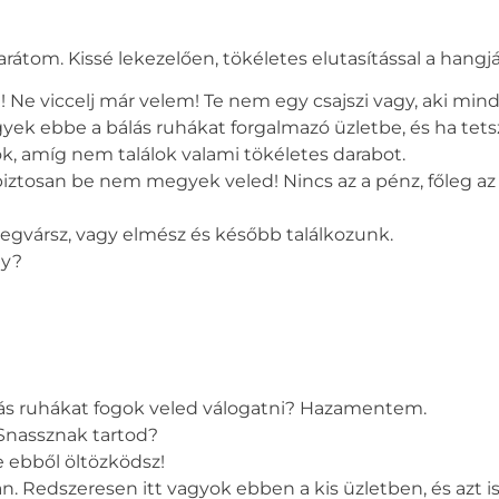
átom. Kissé lekezelően, tökéletes elutasítással a hangj
t! Ne viccelj már velem! Te nem egy csajszi vagy, aki m
egyek ebbe a
bálás ruhákat
forgalmazó üzletbe, és ha tet
ök, amíg nem találok valami tökéletes darabot.
biztosan be nem megyek veled! Nincs az a pénz, főleg az
egvársz, vagy elmész és később találkozunk.
ly?
s ruhákat fogok veled válogatni? Hazamentem.
Snassznak tartod?
 ebből öltözködsz!
 Redszeresen itt vagyok ebben a kis üzletben, és azt i