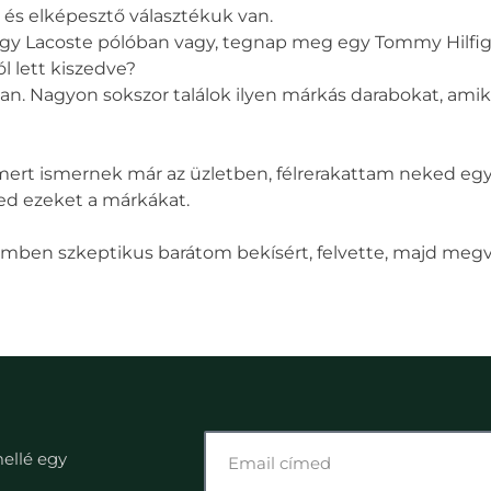
 és elképesztő választékuk van.
egy Lacoste pólóban vagy, tegnap meg egy Tommy Hilfige
ól
lett kiszedve?
 van. Nagyon sokszor találok ilyen márkás darabokat, a
rt ismernek már az üzletben, félrerakattam neked egyet
ed ezeket a márkákat.
mben szkeptikus barátom bekísért, felvette, majd megvette
mellé egy