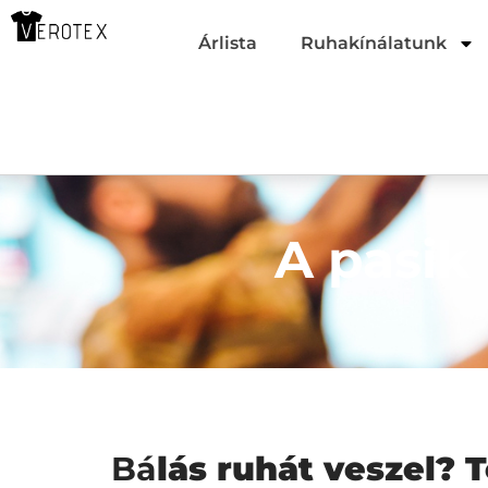
Árlista
Ruhakínálatunk
A pasik
Bá
lás ruhát veszel? 