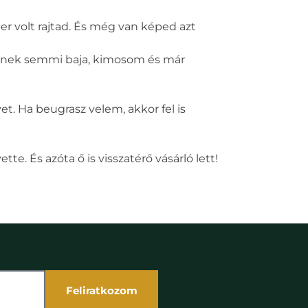
r volt rajtad. És még van képed azt
miknek semmi baja, kimosom és már
. Ha beugrasz velem, akkor fel is
. És azóta ő is visszatérő vásárló lett!
Feliratkozom