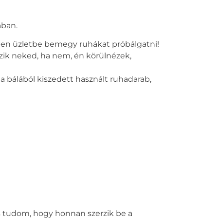
ában.
inden üzletbe bemegy ruhákat próbálgatni!
szik neked, ha nem, én körülnézek,
 a bálából kiszedett
használt ruhadarab
,
s tudom, hogy honnan szerzik be a