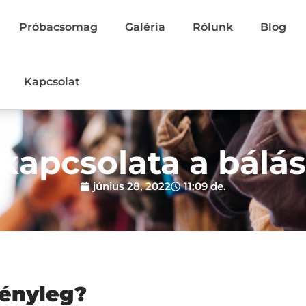
Próbacsomag
Galéria
Rólunk
Blog
Kapcsolat
 kapcsolata a bálás
június 28, 2022
11:09 de.
Tényleg?