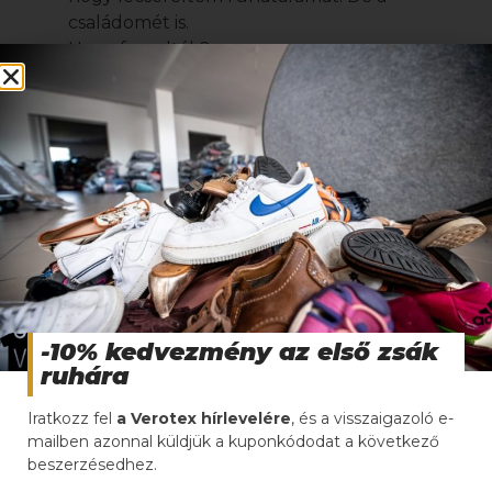
családomét is.
Hogy fogadták?
Eleinte nehezen. Az élet azonban engem
igazolt. Így ők is belátták a
használtruhákban
rejlő értékeket.
Te teljesen másban utaztál. Hogy kerültél
ebbe az iparágba?
Tönkrement a vállalkozásom. Egy utazás
során egy addig számomra ismeretlen ember
mesélte el a sikertörténetét és a
Verotex97
Kft.
és cége közötti több évtizedes
együttműködést. Látta rajtam, hogy amit
mond, elnyeri a tetszésemet és segítő jobbot
-10% kedvezmény az első zsák
ajánlott nekem. Elfogadtam. Helyem ugyanis
ruhára
volt az előző vállalkozásomnak
köszönhetően. Tehát tudtam, hogy a
Iratkozz fel
a Verotex hírlevelére
, és a visszaigazoló e-
mailben azonnal küldjük a kuponkódodat a következő
Verotex97 Kft.
által biztosított feltételek
beszerzésedhez.
mellett belevághatok. Eddig egyedül vittem