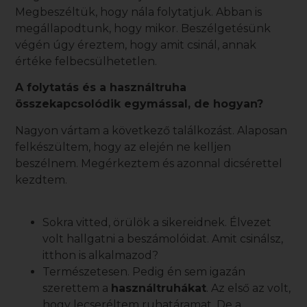
Megbeszéltük, hogy nála folytatjuk. Abban is
megállapodtunk, hogy mikor. Beszélgetésünk
végén úgy éreztem, hogy amit csinál, annak
értéke felbecsülhetetlen.
A folytatás és a
használtruha
összekapcsolódik egymással, de hogyan?
Nagyon vártam a következő találkozást. Alaposan
felkészültem, hogy az elején ne kelljen
beszélnem. Megérkeztem és azonnal dicsérettel
kezdtem.
Sokra vitted, örülök a sikereidnek. Élvezet
volt hallgatni a beszámolóidat. Amit csinálsz,
itthon is alkalmazod?
Természetesen. Pedig én sem igazán
szerettem a
használtruhákat
. Az első az volt,
hogy lecseréltem ruhatáramat. De a