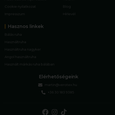
Cookie nyilatkozat
Blog
Impresszum
Hírlevél
Hasznos linkek
Bálás ruha
Használtruha
Használtruha nagyker
Angol használtruha
Használt márkás ruha bálában
Elérhetőségeink
martin@verotex.hu
+36 30 183 9385