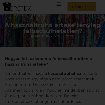
Rendelés
A használtruha értéke tényleg
felbecsülhetetlen?
június 30, 2023
8:27 de.
Hogyan lett számomra felbecsülhetetlen a
használtruha
értéke?
Elmondhatom, hogy a
használtruhához
történő
közeledésem egy régen nem látott ismerősnek
köszönhetem. De nézzük a részleteket.
Aki ismer, tudja rólam, hogy én mindenben az újat
és a legkorszerűbbet keresem. De mint
mindenkit, az élet engem is állít érdekes