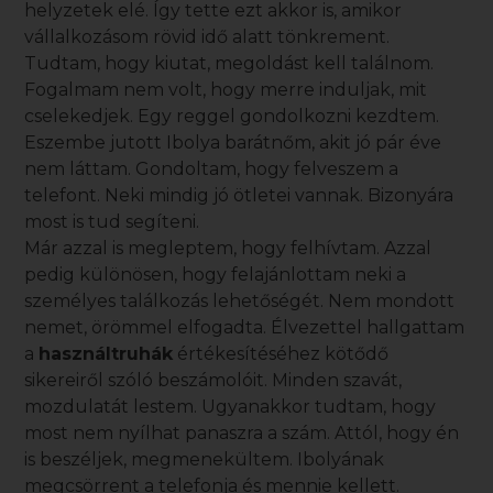
helyzetek elé. Így tette ezt akkor is, amikor
vállalkozásom rövid idő alatt tönkrement.
Tudtam, hogy kiutat, megoldást kell találnom.
Fogalmam nem volt, hogy merre induljak, mit
cselekedjek. Egy reggel gondolkozni kezdtem.
Eszembe jutott Ibolya barátnőm, akit jó pár éve
nem láttam. Gondoltam, hogy felveszem a
telefont. Neki mindig jó ötletei vannak. Bizonyára
most is tud segíteni.
Már azzal is megleptem, hogy felhívtam. Azzal
pedig különösen, hogy felajánlottam neki a
személyes találkozás lehetőségét. Nem mondott
nemet, örömmel elfogadta. Élvezettel hallgattam
a
használtruhák
értékesítéséhez kötődő
sikereiről szóló beszámolóit. Minden szavát,
mozdulatát lestem. Ugyanakkor tudtam, hogy
most nem nyílhat panaszra a szám. Attól, hogy én
is beszéljek, megmenekültem. Ibolyának
megcsörrent a telefonja és mennie kellett.