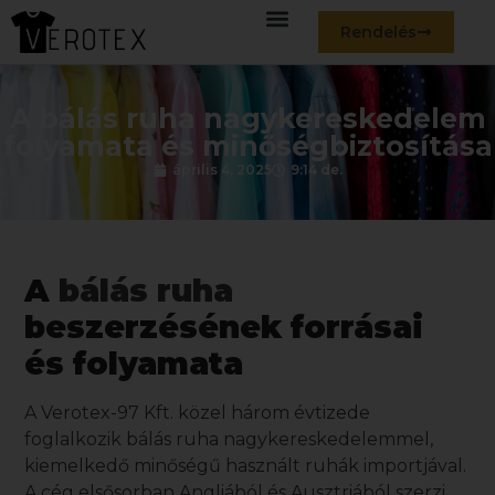
Rendelés
A bálás ruha nagykereskedelem
folyamata és minőségbiztosítása
április 4, 2025
9:14 de.
A
bálás ruha
beszerzésének forrásai
és folyamata
A Verotex-97 Kft. közel három évtizede
foglalkozik
bálás ruha
nagykereskedelemmel,
kiemelkedő minőségű használt ruhák importjával.
A cég elsősorban Angliából és Ausztriából szerzi