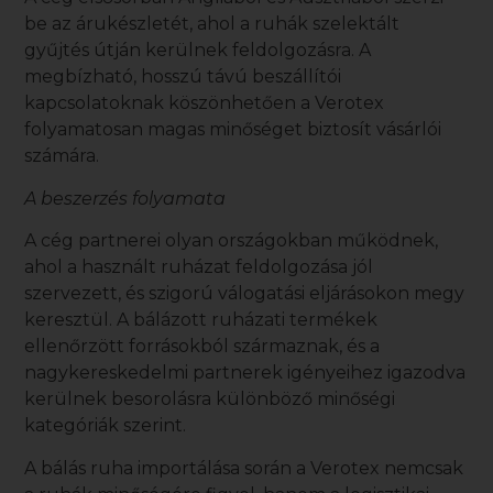
be az árukészletét, ahol a ruhák szelektált
gyűjtés útján kerülnek feldolgozásra. A
megbízható, hosszú távú beszállítói
kapcsolatoknak köszönhetően a Verotex
folyamatosan magas minőséget biztosít vásárlói
számára.
A beszerzés folyamata
A cég partnerei olyan országokban működnek,
ahol a használt ruházat feldolgozása jól
szervezett, és szigorú válogatási eljárásokon megy
keresztül. A bálázott ruházati termékek
ellenőrzött forrásokból származnak, és a
nagykereskedelmi partnerek igényeihez igazodva
kerülnek besorolásra különböző minőségi
kategóriák szerint.
A
bálás ruha
importálása során a Verotex nemcsak