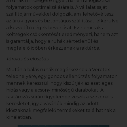
a ruhák minőségére figyel, hanem a logisztikai
folyamatok optimalizálására is. A vállalat saját
szállítójárművekkel dolgozik, ami lehetővé teszi
az áruk gyors és biztonságos szállítását, elkerülve
a közvetítő cégek bevonását. Ez nemcsak a
költségek csökkentését eredményezi, hanem azt
is garantálja, hogy a ruhák sértetlenül és
megfelelő időben érkezzenek a raktárba.
Tárolás és elosztás
Miután a
bálás ruhák
megérkeznek a Verotex
telephelyére, egy gondos ellenőrzési folyamaton
mennek keresztül, hogy kiszűrjék az esetleges
hibás vagy alacsony minőségű darabokat. A
raktározás során figyelembe veszik a szezonális
keresletet, így a vásárlók mindig az adott
időszaknak megfelelő termékeket találhatnak a
kínálatban.