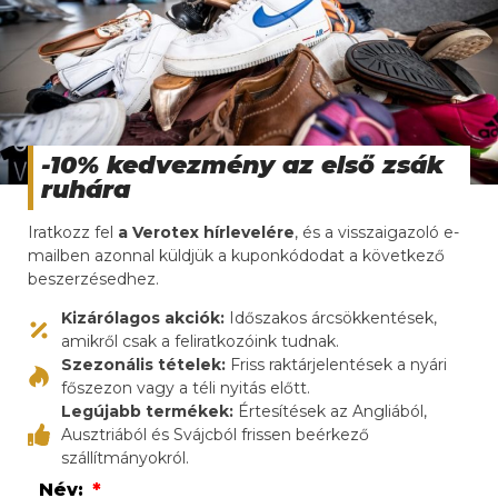
A
bálás ruha
megfelelő osztályozása biztosítja,
hogy minden ügyfél a saját üzleti modelljének
megfelelő árut kapjon, legyen szó prémium
használt ruhaboltról vagy alacsonyabb
árkategóriás second-hand üzletről.
-10% kedvezmény az első zsák
A
bálás ruha
válogatási folyamata
ruhára
A Verotexnél a
bálás ruha
válogatás kézi és gépi
Iratkozz fel
a Verotex hírlevelére
, és a visszaigazoló e-
módszerekkel egyaránt történik. A
mailben azonnal küldjük a kuponkódodat a következő
munkafolyamat során tapasztalt szakemberek
beszerzésedhez.
vizsgálják át az egyes ruhadarabokat, kiszűrik a
Kizárólagos akciók:
Időszakos árcsökkentések,
hibás vagy elavult darabokat, és gondoskodnak a
amikről csak a feliratkozóink tudnak.
szezonális szempontok szerinti válogatásról.
Szezonális tételek:
Friss raktárjelentések a nyári
főszezon vagy a téli nyitás előtt.
Ezen felül a minőségbiztosítási rendszer
Legújabb termékek:
Értesítések az Angliából,
folyamatos ellenőrzéseket tartalmaz, így az
Ausztriából és Svájcból frissen beérkező
ügyfelek mindig pontosan azt a minőséget kapják,
szállítmányokról.
amit megrendeltek. A szigorú ellenőrzésnek
Név: