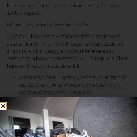
kategóriánként és szezonálisan is megfelelően
szétválogatott.
Minőségi kategóriák és besorolás
A
bálás ruhák
osztályozása többféle szempont
alapján történik, amelyek közé tartozik az anyag
állapota, a divatosság, a kopás mértéke és az
esetleges hibák. A Verotexnél a ruhákat általában
három fő kategóriába sorolják:
Krém minőség – Újszerű, prémium állapotú
ruházat, amely alig vagy egyáltalán nem
hordott darabokat tartalmaz.
Extra és első osztály (A kategória) – Jó
állapotú, divatos ruhadarabok, kisebb
használati nyomokkal.
Másodosztály (B kategória) – Enyhén kopott,
de még hordható ruhák, esetenként kisebb
javításra szoruló darabokkal.