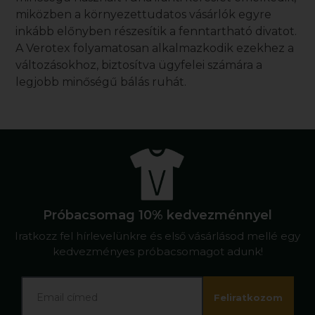
miközben a környezettudatos vásárlók egyre
inkább előnyben részesítik a fenntartható divatot.
A Verotex folyamatosan alkalmazkodik ezekhez a
változásokhoz, biztosítva ügyfelei számára a
legjobb minőségű
bálás ruhát
.
Próbacsomag 10% kedvezménnyel
Iratkozz fel hírlevelünkre és első vásárlásod mellé egy
kedvezményes próbacsomagot adunk!
Feliratkozom