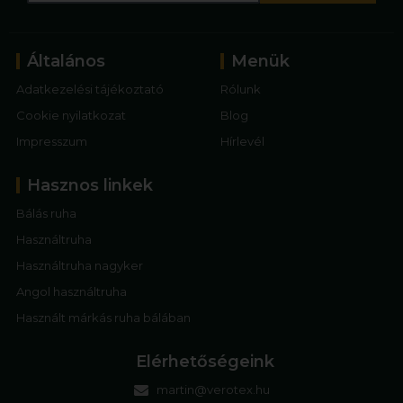
Általános
Menük
Adatkezelési tájékoztató
Rólunk
Cookie nyilatkozat
Blog
Impresszum
Hírlevél
Hasznos linkek
Bálás ruha
Használtruha
Használtruha nagyker
Angol használtruha
Használt márkás ruha bálában
Elérhetőségeink
martin@verotex.hu